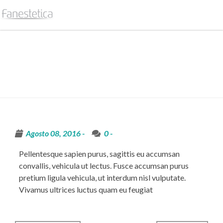
CROSS BROWSER COMPATIBLE
Home /
Blog / Cross browser compatible
Agosto 08, 2016 -
0
-
Pellentesque sapien purus, sagittis eu accumsan
convallis, vehicula ut lectus. Fusce accumsan purus
pretium ligula vehicula, ut interdum nisl vulputate.
Vivamus ultrices luctus quam eu feugiat